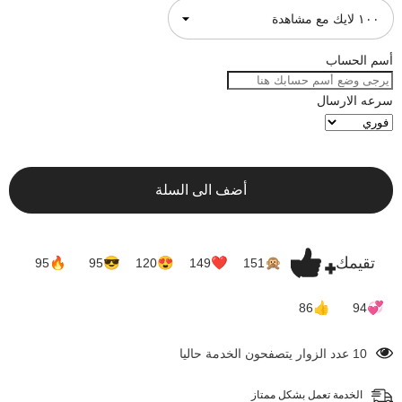
أسم الحساب
سرعه الارسال
أضف الى السلة
تقيمك
🔥
😎
😍
❤
🙊
95
95
120
149
151
👍
💞
86
94
10 عدد الزوار يتصفحون الخدمة حاليا
الخدمة تعمل بشكل ممتاز