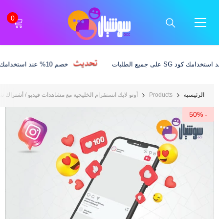
تخطى الى المحتوى
0
0
الخد
خصم 10% عند استخدامك كود SG على جميع الطلبات
الرئيسية
Products
أوتو لايك انستقرام الخليجية مع مشاهدات فيديو / أشتراك 
- 50%